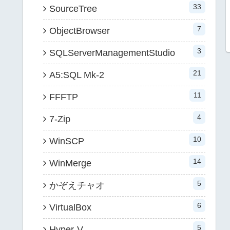
33
SourceTree
7
ObjectBrowser
3
SQLServerManagementStudio
21
A5:SQL Mk-2
11
FFFTP
4
7-Zip
10
WinSCP
14
WinMerge
5
かぞえチャオ
6
VirtualBox
5
Hyper-V