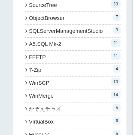
33
SourceTree
7
ObjectBrowser
3
SQLServerManagementStudio
21
A5:SQL Mk-2
11
FFFTP
4
7-Zip
10
WinSCP
14
WinMerge
5
かぞえチャオ
6
VirtualBox
5
Hyper-V