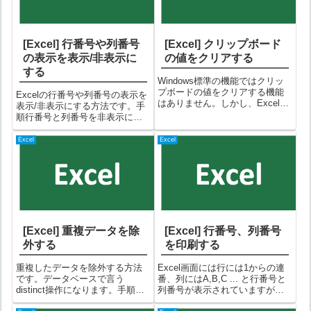
[Excel] 行番号や列番号
[Excel] クリップボード
の表示を表示/非表示に
の値をクリアする
する
Windows標準の機能ではクリッ
プボードの値をクリアする機能
Excelの行番号や列番号の表示を
はありません。しかし、Excelに
表示/非表示にする方法です。手
はクリップボードをクリアする
順行番号と列番号を非表示にす
機能があるので、Excelを使えば
る例です。上図は行番号と列番
クリップボードの値をクリアす
号が表示された状態です。
Excel
Excel
ることができます。手順①Excel
①「表示」タブを選択して、
を起動し、「ホーム」...
「見出し」のチェックを外しま
す。②これで行番号と列番号が
非表示になりま...
[Excel] 重複データを除
[Excel] 行番号、列番号
外する
を印刷する
重複したデータを除外する方法
Excel画面には行には1からの連
です。データベースで言う
番、列にはA,B,C ... と行番号と
distinct操作になります。手順以
列番号が表示されていますが、
下のようなデータを例としま
印刷時にこれも印刷する方法で