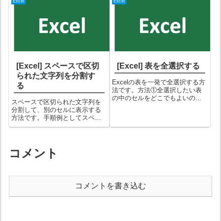
す。①「データ」タブ⇒「並び
す。手順①「ページレイアウ
Excel
Excel
替えとフィルター」欄にある
ト」タブを選択し、「印刷タイ
「詳細設定」をクリック②「フ
トル」アイコンをクリックする
ィルターオプションの設定」画
②ページ設定画面の「シー
面が表示される...
ト」...
[Excel] スペースで区切
[Excel] 表を全選択する
られた文字列を分割す
Excelの表を一発で全選択する方
る
法です。方法①全選択したい表
の中のセルをどこでもよいので
スペースで区切られた文字列を
選択して、+ をクリックする例
分割して、別のセルに表示する
としてC3セルを選択していま
方法です。手順例としてスペー
す。②表が全選択されます備考+
スで区切られた「東京 大阪 名古
[a}は表以外の場所だとシートが
屋」という文字を分割してみま
全選択されますが、表の一部を
す。①対象セルを選択した上
選...
で、「データ」タブ⇒「区切り
コメント
位置」を選択する②「区切り位
置指定ウィザー...
コメントを書き込む