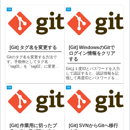
Git
Git
[Git] タグ名を変更する
[Git] WindowsのGitで
ログイン情報をクリア
Gitのタグ名を変更する方法で
する
す。手順例としてタグ名
「tag01」を「tag02」に変更し
Gitは１度IDとパスワードを入力
てみます。①現在のタグ名を確
して認証すると、認証情報を記
認するコマンドプロンプト
憶して再度IDとパスワードを聞
C:\git\test>git tagtag01「tag01」
かれることはなくなります。こ
が存在することを確認できまし
れはとても便利なのですが、認
Git
Git
た。②t...
証のIDとパスワードを変更した
い場合はちょっと困ります。そ
ういう場合は、以下手順で認証
情報を...
[Git] 作業用に切ったブ
[Git] SVNからGitへ移行