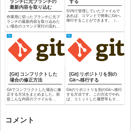
ランチに元ブランチの
する
最新内容を取り込む
SVNで管理していたファイルで
あれば、コマンドで簡単にGitへ
作業用に切ったブランチに元ブ
移行することができます。（変
ランチの最新内容を取り込みた
わったブランチの切り方をして
い場合のコマンド実行の流れで
いたりする場合はちょっと手間
す。以下のようなパターンを想
がかかります。）手順事前に以
定します。origin/developから、
Git
Git
下の情報を用意しておいてくだ
作業用に「feature/eda01」ブラ
さい。・移行するSVNリポジト
ンチを切るorigin/developがほ...
リのUR...
[Git] コンフリクトした
[Git] リポジトリを別の
場合の修正方法
Gitへ移行する
Gitでコンフリクトした場合に修
Gitのリポジトリを別のGitへ移行
正する方法をまとめました。前
する方法です。この方法でやれ
提こんな内容のファイルを
ば、コミットした履歴等もその
(hoge.txt)xxxxxyyyyyAさんが以
まま移行できます。必要な情報
下のように修正
事前に以下の情報を取得してお
xxxxxyyyyyaaaaaBさんが以下の
いてください。・移行元Gitリポ
ように修正xxxxxyyyyybbbbbAさ
ジトリURL・移行先Gitリポジト
コメント
んが...
リURL（空のリポジトリを...