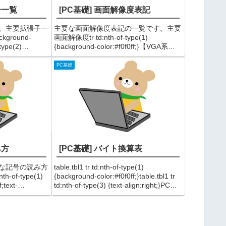
子一覧
[PC基礎] 画面解像度表記
。主要拡張子一
主要な画面解像度表記の一覧です。主要
ackground-
画面解像度tr td:nth-of-type(1)
-type(2)
{background-color:#f0f0ff;}【VGA系
text-a...
（Video Graphics Array）】呼称解像度
比率画素数VGA640 x 4...
PC基礎
み方
[PC基礎] バイト換算表
な記号の読み方
table.tbl1 tr td:nth-of-type(1)
-of-type(1)
{background-color:#f0f0ff;}table.tbl1 tr
;text-
td:nth-of-type(3) {text-align:right;}PC単
み!びっくりマー
位とバイト換算...
、感嘆符...