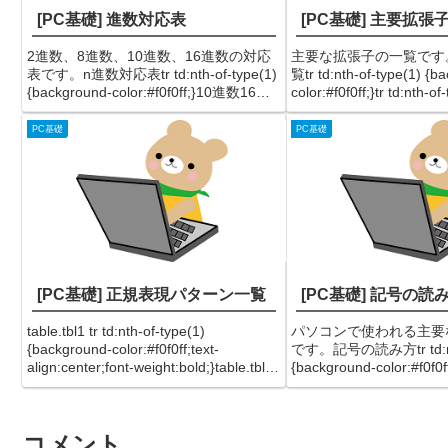
[PC基礎] 進数対応表
[PC基礎] 主要拡張
2進数、8進数、10進数、16進数の対応
主要な拡張子の一覧です
表です。n進数対応表tr td:nth-of-type(1)
覧tr td:nth-of-type(1) {b
{background-color:#f0f0ff;}10進数16進
color:#f0f0ff;}tr td:nth-of
数2進数8進数
{background-color:#fffff0;
0000111122102331134410045510...
PC基礎
PC基礎
[PC基礎] 正規表現パターン一覧
[PC基礎] 記号の読
table.tbl1 tr td:nth-of-type(1)
パソコンで使われる主要
{background-color:#f0f0ff;text-
です。記号の読み方tr td:nth
align:center;font-weight:bold;}table.tbl2
{background-color:#f0f0ff
tr td:nth-of-ty...
align:center;}記号よ
ク、エクスクラメーション
コメント