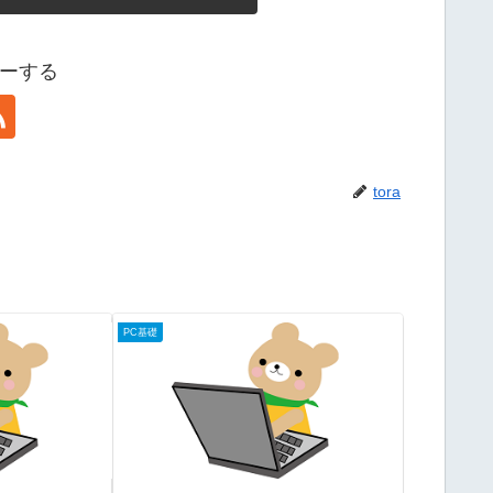
ローする
tora
PC基礎