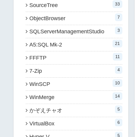
33
SourceTree
7
ObjectBrowser
3
SQLServerManagementStudio
21
A5:SQL Mk-2
11
FFFTP
4
7-Zip
10
WinSCP
14
WinMerge
5
かぞえチャオ
6
VirtualBox
5
Hyper-V