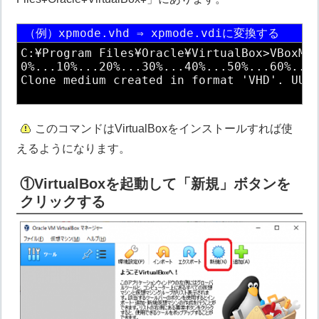
（例）xpmode.vhd ⇒ xpmode.vdiに変換する
C:¥Program Files¥Oracle¥VirtualBox>VBoxMan
0%...10%...20%...30%...40%...50%...60%...7
Clone medium created in format 'VHD'. UUID
このコマンドはVirtualBoxをインストールすれば使
えるようになります。
①VirtualBoxを起動して「新規」ボタンを
クリックする