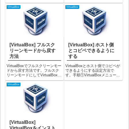
語」を選択し、使用した言語を
表示される以下のようなポップ
選び「OK」ボタンをクリックす
アップ画面です。手順①メニュ
VirtualBox
VirtualBox
る上図は日本語を選択した例で
ー「ファイル」⇒「環境設定」
す。これでVirtualBox...
を選択する②環境設定画面で
「アップデート」を選択...
[VirtualBox] フルスク
[VirtualBox] ホスト側
リーンモードから戻す
とコピペできるように
方法
する
VirtualBoxでフルスクリーンモー
VirtualBoxとホスト側でコピペが
ドから戻す方法です。フルスク
できるようにする設定方法で
リーンモードにしてVirtualBoxの
す。手順①VirtualBoxメニューの
メニューが消えてしまった時に
「デバイス」⇒「Guest
お試しください。手順①フルス
Additions CDイメージの挿入」を
VirtualBox
クリーンモードで表示されてい
選択する②Setup画面が開くので
る時に画面上で、右側の+キーを
そのまま「Next」をクリック...
押すと以下のような...
[VirtualBox]
VirtualBoxをインスト