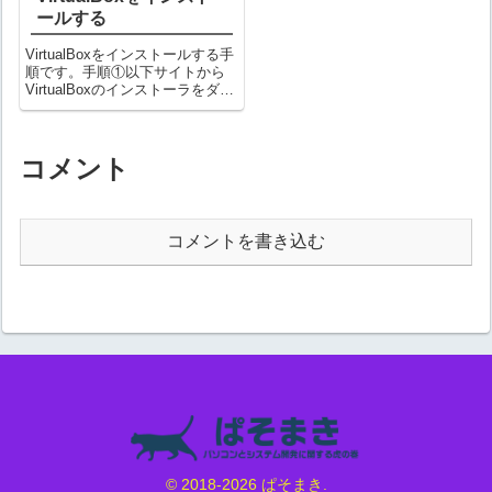
ールする
VirtualBoxをインストールする手
順です。手順①以下サイトから
VirtualBoxのインストーラをダウ
ンロードする使用するOSのリン
クからダウンロードください。
②インストール画面を以下の手
順で進めていきます。※全てデ
コメント
フォルト状態で進め...
コメントを書き込む
© 2018-2026 ぱそまき.