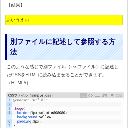
【結果】
あいうえお
別ファイルに記述して参照する方
法
このような感じで別ファイル（cssファイル）に記述し
たCSSをHTMLに読み込ませることができます。
（HTML5）
CSSファイル（sample.css）
CSS
1
@charset "utf-8";
2
3
.hoge
{
4
border
:
1px
solid
#808080
;
5
background
:
yellow
;
6
padding
:
3px
;
7
}