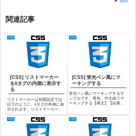
tora
関連記事
CSS
CSS
[CSS] リストマーカー
[CSS] 蛍光ペン風にマ
をliタグの内側に表示す
ーキングする
る
蛍光ペン風にマーキングするサ
ンプルです。黄色、中太線でマ
リストマーカーは初期設定では
ーキングする【構文】【結果】
以下のように、liタグの外側に表
文字を蛍光ペン風にマーカーし
示されます。リストマーカーをli
てみました。transparentの後ろ
タグの内側に表示させるには
の数値を変えると線の太さを変
「list-style-position」を使用しま
CSS
CSS
更できます。(100%:細 ～ 0%:太)
す。【liタグに枠線を付けた例 】
最後に指定してある...
いぬねこうさぎ黄色の部分がliタ
グ領...