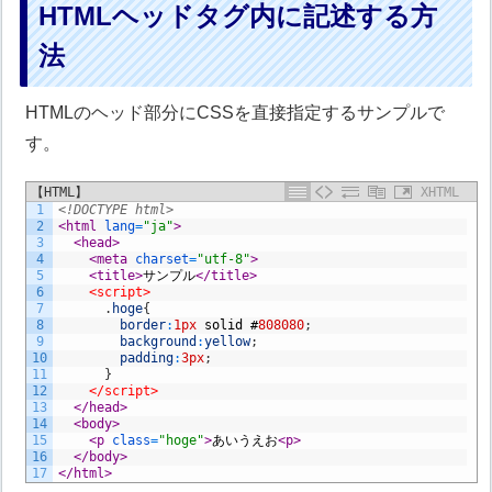
HTMLヘッドタグ内に記述する方
法
HTMLのヘッド部分にCSSを直接指定するサンプルで
す。
【HTML】
XHTML
1
<!DOCTYPE html>
2
<html 
lang
=
"ja"
>
3
<head>
4
<meta 
charset
=
"utf-8"
>
5
<title>
サンプル
</title>
6
<script>
7
.
hoge
{
8
border
:
1px
solid
#
808080
;
9
background
:
yellow
;
10
padding
:
3px
;
11
}
12
</script>
13
</head>
14
<body>
15
<p 
class
=
"hoge"
>
あいうえお
<p>
16
</body>
17
</html>