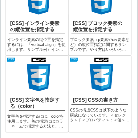
[CSS] インライン要素
[CSS] ブロック要素の
の縦位置を指定する
縦位置を指定する
インライン要素の縦位置を指定
ブロック要素（p要素やdiv要素な
するには、「vertical-align」を使
ど）の縦位置指定に関するサン
用します。サンプル例）インラ
プルです。やり方はいろいろあ
イン要素を上寄せにするvertical-
ると思いますが、ここで紹介す
align:top;【結果】あいうえお
る方法はvertical-alignを使う方法
CSS
CSS
例）中寄せにするvertical-
です。しかしvertical-alignは通
align:middle;...
常、ブロック要素では使用でき
ない...
[CSS] 文字色を指定す
[CSS] CSSの書き方
る（color）
CSSの構成CSSは以下のような
構成になっています。＜セレク
文字色を指定するには、colorを
タ＞ { ＜プロパティ＞ : ＜値＞; }
使用します。色の指定にはカラ
要素説明＜セレクタ＞このCSS
ーネームで指定する方法と、カ
を反映させる先を指定します。
ラーコードで指定する方法の２
例えば、タグ名やクラス名、ID
種類があります。文字色をカラ