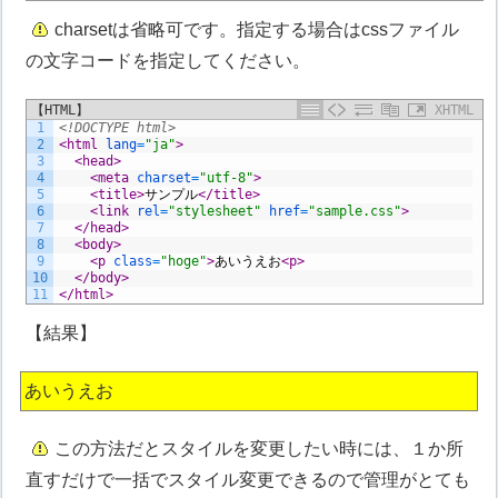
charsetは省略可です。指定する場合はcssファイル
の文字コードを指定してください。
【HTML】
XHTML
1
<!DOCTYPE html>
2
<html 
lang
=
"ja"
>
3
<head>
4
<meta 
charset
=
"utf-8"
>
5
<title>
サンプル
</title>
6
<link 
rel
=
"stylesheet"
href
=
"sample.css"
>
7
</head>
8
<body>
9
<p 
class
=
"hoge"
>
あいうえお
<p>
10
</body>
11
</html>
【結果】
あいうえお
この方法だとスタイルを変更したい時には、１か所
直すだけで一括でスタイル変更できるので管理がとても