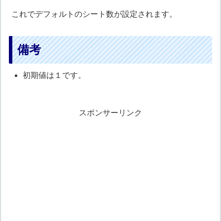
これでデフォルトのシート数が設定されます。
備考
初期値は１です。
スポンサーリンク