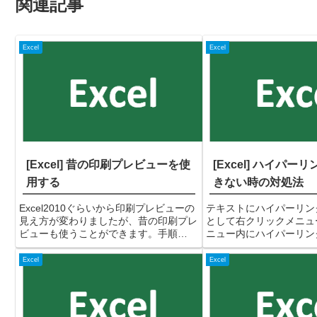
関連記事
Excel
Excel
[Excel] 昔の印刷プレビューを使
[Excel] ハイパー
用する
きない時の対処法
Excel2010ぐらいから印刷プレビューの
テキストにハイパーリン
見え方が変わりましたが、昔の印刷プレ
として右クリックメニュ
ビューも使うことができます。手順
ニュー内にハイパーリン
①Excelのタイトル部分にある▼マーク
されないことがあります
をクリック⇒「その他のコマンド」を選
設定が「改ページプレビ
Excel
Excel
択する②Excelのオプション画面で「ク
いる事が原因なので、表
イックアクセ...
準」に設定すればOKです。