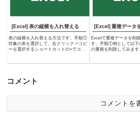
[Excel] 表の縦横を入れ替える
[Excel] 重複デー
表の縦横を入れ替える方法です。手順①
Excelで重複データを
対象の表を選択して、右クリック⇒コピ
す。手順①例として以下
ーを選択するショートカットの+でコピ
の重複を削除してみます
ーしても、もちろんOKです。②入れ替
「みかん」が２つずつあ
えた表を張り付けたいセルにカーソルを
削除される想定です。②
合わせて、右クリック⇒「貼り付けのオ
タ列のどれかを選択した
プション」行/列の入れ替...
ー「データ」タブ→「重..
コメント
コメントを