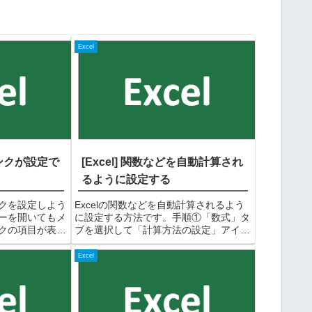
Excel
リンクが設定で
[Excel] 関数などを自動計算され
るように設定する
クを設定しよう
Excelの関数などを自動計算されるよう
ーを開いてもメ
に設定する方法です。手順①「数式」タ
クの項目が表示
ブを選択して「計算方法の設定」アイコ
。これは、表示
ンをクリックする②リストが表示される
ュー」になって
ので「自動(A)」を選択するこれで自動
Excel
示設定を「標
計算されるようになります。備考Excel
...
は、計算方法「...