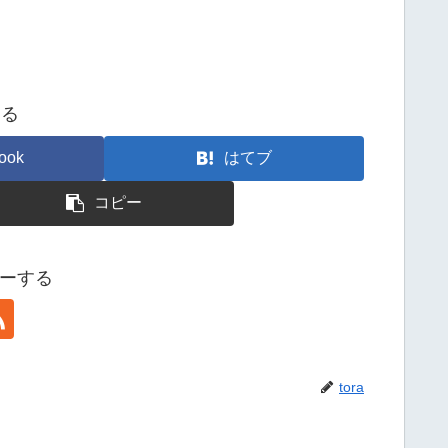
する
ook
はてブ
コピー
ローする
tora