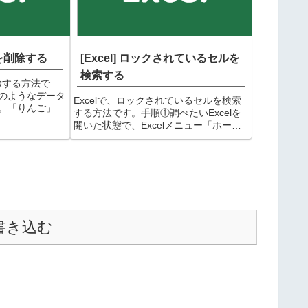
タを削除する
[Excel] ロックされているセルを
検索する
削除する方法で
のようなデータ
Excelで、ロックされているセルを検索
。「りんご」と
する方法です。手順①調べたいExcelを
るので、これが
開いた状態で、Excelメニュー「ホー
削除したいデー
ム」タブ→「検索と選択」アイコン
状態で、メニュ
→「検索(F)」で検索画面を開くショー
.
トカットキー+をクリックしてもOKで
す。②「検索と置...
書き込む