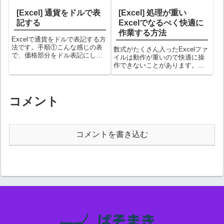
[Excel] 通貨をドルで表
[Excel] 処理が重い
記する
Excelでなるべく快適に
作業する方法
Excelで通貨をドルで表記する方
法です。手順①こんな感じの表
数式がたくさん入ったExcelファ
で、価格部分をドル表記にして
イルは動作が重いので快適に操
みます。②ドル表記したい箇所
作できないことがあります。そ
を選択⇒右クリック⇒「セルの
うした場合にこの方法を行う
書式設定」を選択する③分類に
と、多少快適に作業を行うこと
「通貨」を選び、記号に「$」を
ができます。入力の都度数式の
選択して「OK」ボタンをクリッ
計算が必要な場合はこの方法は
コメント
クする...
使えません。手順①「数式」タ
ブを選択する...
コメントを書き込む