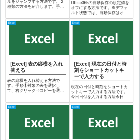
ルをジャンプする方法です。２
Office365の自動保存の規定値を
種類の方法を紹介します。手順
オフにする方法です。※デフォ
（方法１）Excelの左上にある名
ルト状態では、自動保存はオン
前ボックスにジャンプしたいセ
になっているので予期せず保存
ルを指定すればOKです。赤枠で
されてしまいます。手順Office系
Excel
Excel
囲った部分のことを「名前ボッ
アプリなら全て同じ手順なの
クス」といいます。例えば、E
で、Excelを例にします。①「フ
列...
ァイル」タブを選択する...
[Excel] 表の縦横を入れ
[Excel] 現在の日付と時
替える
刻をショートカットキ
ーで入力する
表の縦横を入れ替える方法で
す。手順①対象の表を選択し
現在の日付と時刻をショートカ
て、右クリック⇒コピーを選択
ットキーで入力する方法です。
するショートカットの+でコピー
今日日付を入力する方法今日日
しても、もちろんOKです。②入
付は、以下のショートカットキ
れ替えた表を張り付けたいセル
ーで入力できます。 + （セミコ
Excel
Excel
にカーソルを合わせて、右クリ
ロン）例）A1セルで + （セミコ
ック⇒「貼り付けのオプショ
ロン） キーを押した例現在時刻
ン」行/列の入れ替...
を入力する方法現在時刻は、以
下の...