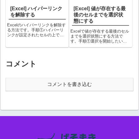
[Excel] ハイパーリンク
[Excel] 値が存在する最
を解除する
後のセルまでを選択状
態にする
Excelのハイパーリンクを解除す
る方法です。手順①ハイパーリ
Excelで値が存在する最後のセル
ンクが設定されたセルの上で右
までを選択状態にする方法で
クリックする②メニューから
す。手順①選択を開始したい位
「ハイパーリンクの削除(R)」を
置にカーソルを合わせるA1にカ
選択する③これでハイパーリン
ーソルを合わせてみます。② + +
クが解除されました。備考意図
キーを押す値が存在する最後の
せずハイパーリンクが設定され
セルまで選択状態にできまし
コメント
てしまっ...
た。③続けて + + キーを押す...
コメントを書き込む