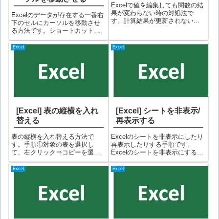
Excelで値を編集しても関数の結
果が変わらない時の対処法で
Excelのデータが存在する一番右
す。計算結果が更新されない原
下のセルにカーソルを移動させ
因は、計算方法が「手動」にな
る方法です。ショートカットキ
っているためです。なので、計
ーで行う方法と、メニューから
算方法を「自動」に設定すれば
行う方法の２パターンありま
Excel
Excel
計算されるようになります。手
す。手順（ショートカットで行
順①「数式」タブを選択して
う方法）①カーソルを移動させ
「計算方法の設...
たいシートを表示させて、+を押
す。以下の...
[Excel] 表の縦横を入れ
[Excel] シートを非表示/
替える
再表示する
表の縦横を入れ替える方法で
Excelのシートを非表示にしたり
す。手順①対象の表を選択し
再表示したりする手順です。
て、右クリック⇒コピーを選択
Excelのシートを非表示にする手
するショートカットの+でコピー
順例として、以下の「３月」シ
しても、もちろんOKです。②入
ートを非表示にしてみます。
Excel
Excel
れ替えた表を張り付けたいセル
①「３月」シートと表示されて
にカーソルを合わせて、右クリ
いる部分を右クリック→「非表
ック⇒「貼り付けのオプショ
示」を選択する②３月シートが
ン」行/列の入れ替...
非表示に...