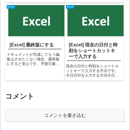
ァイル」タブを選択する②「オ
スで区切られた「東京 大阪 名古
プション」を選択する③オプシ
屋」という文字を分割してみま
Excel
Excel
ョン画面で「詳細設定」を選択
す。①対象セルを選択した上
し、「Enterキーを押したら、
で、「データ」タブ⇒「区切り
セ...
位置」を選択する②「区切り位
置指定ウィザー...
[Excel] 最終版にする
[Excel] 現在の日付と時
刻をショートカットキ
ドキュメントが完成してもう編
ーで入力する
集はさせたくない場合、最終版
にすると安心です。手順①最終
現在の日付と時刻をショートカ
版としたいExcelを開いて「ファ
ットキーで入力する方法です。
イル」タブを選択する②情報画
今日日付を入力する方法今日日
面の「ブックの保護」ボタンを
付は、以下のショートカットキ
クリックする。③「最終版」を
ーで入力できます。 + （セミコ
選択する④確認メッセージが表
ロン）例）A1セルで + （セミコ
示されるの...
ロン） キーを押した例現在時刻
コメント
を入力する方法現在時刻は、以
下の...
コメントを書き込む