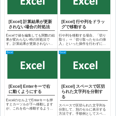
[Excel] 計算結果が更新
[Excel] 行や列をドラッ
されない場合の対処法
グで移動する
Excelで値を編集しても関数の結
行や列を移動する場合、「切り
果が変わらない時の対処法で
取り」⇒「切り取ったセルの挿
す。計算結果が更新されない原
入」といった操作を行わずにド
因は、計算方法が「手動」にな
ラッグで簡単に行う方法があり
っているためです。なので、計
ます。手順例として以下表の
Excel
Excel
算方法を「自動」に設定すれば
「No4 いちご」の行を、「No1
計算されるようになります。手
りんご」行の下へ移動してみま
順①「数式」タブを選択して
す。①「No4いちご」の列を選択
「計算方法の設...
して、...
[Excel] Enterキーで右
[Excel] スペースで区切
に動くようにする
られた文字列を分割す
る
Excelのセル上でEnterキーを押
すとカーソルが下へ移動します
スペースで区切られた文字列を
が、これを右へ移動するように
分割して、別のセルに表示する
する設定方法です。手順①「フ
方法です。手順例としてスペー