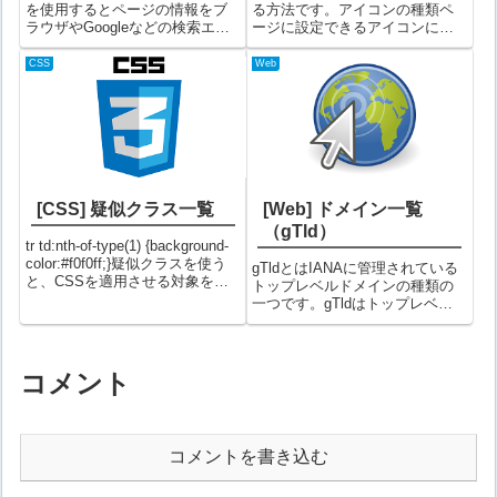
を使用するとページの情報をブ
る方法です。アイコンの種類ペ
ラウザやGoogleなどの検索エン
ージに設定できるアイコンには
ジンに伝えることができます。
以下３種類があります。【ブラ
ページの説明ページの説明を明
ウザ用のアイコン】ブラウザの
CSS
Web
示するには、
タイトル部分や、お気に入りの
name="description"を使用しま
タイトルの先頭などに表示され
す。ここに記述した内容は検
るアイコンファビコンと呼ばれ
索...
るものです。【...
[CSS] 疑似クラス一覧
[Web] ドメイン一覧
（gTld）
tr td:nth-of-type(1) {background-
color:#f0f0ff;}疑似クラスを使う
gTldとはIANAに管理されている
と、CSSを適用させる対象を柔
トップレベルドメインの種類の
軟に指定することができます。
一つです。gTldはトップレベル
主要疑似クラス一覧主要な疑似
ドメインのうち「分野別トップ
クラス一覧です。疑似クラス説
レベルドメイン」を指します。
明使用箇所:l...
ドメイン一覧（gTld）tr td:nth-of-
type(1) {background...
コメント
コメントを書き込む