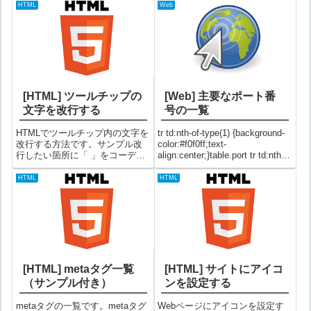
HTML
Web
[HTML] ツールチップの
[Web] 主要なポート番
文字を改行する
号の一覧
HTMLでツールチップ内の文字を
tr td:nth-of-type(1) {background-
改行する方法です。サンプル改
color:#f0f0ff;text-
行したい箇所に「 」をコーディ
align:center;}table.port tr td:nth-
ングすればOKです。例）ツール
of-type(2) {text-align:center;}ポ
チップを改行する※以下の文字
ー...
HTML
HTML
にカーソルを当てると改行され
たツールチップが表示されま
す。カーソルを当てる...
[HTML] metaタグ一覧
[HTML] サイトにアイコ
（サンプル付き）
ンを設定する
metaタグの一覧です。metaタグ
Webページにアイコンを設定す