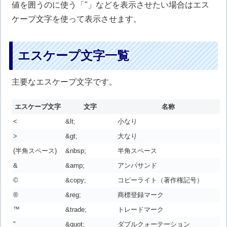
値を囲うのに使う「"」などを表示させたい場合はエス
ケープ文字を使って表示させます。
エスケープ文字一覧
主要なエスケープ文字です。
エスケープ文字
文字
名称
<
&lt;
小なり
>
&gt;
大なり
(半角スペース)
&nbsp;
半角スペース
&
&amp;
アンパサンド
©
&copy;
コピーライト（著作権記号）
®
&reg;
商標登録マーク
™
&trade;
トレードマーク
"
&quot;
ダブルクォーテーション