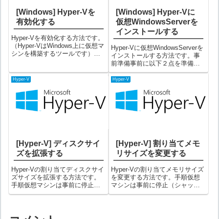
[Windows] Hyper-Vを
[Windows] Hyper-Vに
有効化する
仮想WindowsServerを
インストールする
Hyper-Vを有効化する方法です。
（Hyper-VはWindows上に仮想マ
Hyper-Vに仮想WindowsServerを
シンを構築するツールです）手
インストールする方法です。事
順Hyper-VはWindowsのProエデ
前準備事前に以下２点を準備し
ィションで使用できます。
ておいてください。・
（Windows Homeエディション
WindowsServerのisoファイルの
Hyper-V
Hyper-V
では使用できません）①Wi...
用意・Hyper-Vの有効化※ isoフ
ァイルは、以下サイトから試用
版の...
[Hyper-V] ディスクサイ
[Hyper-V] 割り当てメモ
ズを拡張する
リサイズを変更する
Hyper-Vの割り当てディスクサイ
Hyper-Vの割り当てメモリサイズ
ズサイズを拡張する方法です。
を変更する方法です。手順仮想
手順仮想マシンは事前に停止
マシンは事前に停止（シャット
（シャットダウン）状態にして
ダウン）状態にしておいてくだ
おいてください。①Hyper-Vでメ
さい。①Hyper-Vでメモリサイズ
モリサイズを変更したい仮想マ
を変更したい仮想マシンを選択
シンを選択した上で、右側にあ
した上で、右側にある「設定」