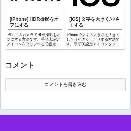
[iPhone] HDR撮影をオ
[iOS] 文字を大きく/小さ
フにする
くする
iPhoneのカメラでHDR撮影をオ
iPhoneで文字の大きさを大きく
フにする方法です。手順①設定
したり小さくしたりする方法で
アイコンをタップする②設定画
す。手順①設定アイコンをタッ
面で「カメラ」を選択する③カ
プする②「画面の表示と明る
メラ画面で「スマートHDR」ス
さ」を選択する③「テキストサ
イッチをオフにする上図はオン
イズを変更」を選択する④画面
の状態です。これでHDR撮影が
下にあるスライダーを移動させ
コメント
オフになります。備考HDRをオ
ると文字サイズが変わります。
フ...
備考スライダ...
コメントを書き込む