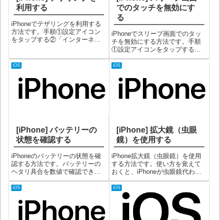
利用する
でのタッチを無効にす
る
iPhoneでテザリングを利用する
方法です。手順①設定アイコン
iPhoneでスリープ画面でのタッ
をタップする②「インターネッ
チを無効にする方法です。手順
ト共有」を選択する③「ほかの
①設定アイコンをタップする②
人の接続を許可する」をオンに
設定画面で「アクセシビリテ
する④これでテザリングの準備
ィ」を選択する③アクセシビリ
iOS
iOS
が整いました。他の端末からWi-
ティ画面で「タッチ」を選択す
Fi接続しようとすると、Wi-Fi...
る④タッチ画面で「タップして
スリープ解除」をオフにするこ
れで、スリー...
[iPhone] バッテリーの
[iPhone] 拡大鏡（虫眼
状態を確認する
鏡）を使用する
iPhoneのバッテリーの状態を確
iPhone拡大鏡（虫眼鏡）を使用
認する方法です。バッテリーの
する方法です。使い方を覚えて
ヘタリ具合を数値で確認できま
おくと、iPhoneが虫眼鏡代わり
す。手順①設定アイコンをタッ
になって便利です。設定手順拡
プする②設定画面内の「バッテ
大鏡を使用するには、事前に以
iOS
iOS
リー」を選択する③バッテリー
下の設定が必要です。①設定ア
画面の「バッテリーの状態」を
イコンをタップする②「アクセ
選択する④バッテリーの状態画
シビリティ」を選択する③「拡
面内の「最...
大鏡...