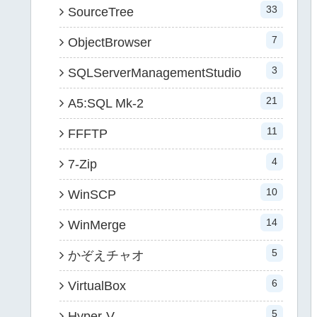
33
SourceTree
7
ObjectBrowser
3
SQLServerManagementStudio
21
A5:SQL Mk-2
11
FFFTP
4
7-Zip
10
WinSCP
14
WinMerge
5
かぞえチャオ
6
VirtualBox
5
Hyper-V