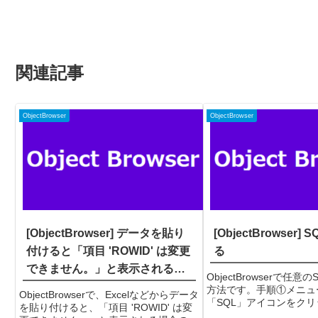
関連記事
ObjectBrowser
ObjectBrowser
[ObjectBrowser] データを貼り
[ObjectBrowser]
付けると「項目 'ROWID' は変更
る
できません。」と表示される場
ObjectBrowserで任
合の原因
方法です。手順①メニュ
ObjectBrowserで、Excelなどからデータ
「SQL」アイコンをク
を貼り付けると、「項目 'ROWID' は変
ー「表示(V)」→「SQL