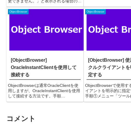
更できません。」と表示される場合の原
してもOKです。②すると
因と対処法です。現象Excelなどから
が表示されるので、実行
ObjectBrowserへデータを貼り付けると
ObjectBrowser
ObjectBrowser
入...
「項目 'ROWID...
[ObjectBrowser]
[ObjectBrowser
OracleInstantClientを使用して
クルクライアントを
接続する
定する
ObjectBrowserは通常OracleClientを使
ObjectBrowserで使
用しますが、OracleInstantClientを使用
イアントを明示的に指定
して接続する方法です。手順
手順①メニュー「ツール(
※InstantClientを
ション(P)」を選択する
「C:\app\test\product\18.0.0\client...
面にて「詳細設定」タブ
「ORACLE_HOME」
コメント
イアント...