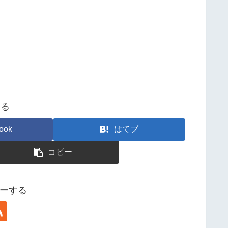
する
ook
はてブ
コピー
ローする