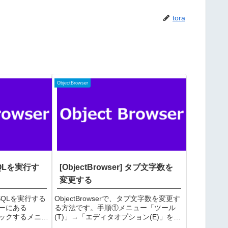
tora
ObjectBrowser
 SQLを実行す
[ObjectBrowser] タブ文字数を
変更する
意のSQLを実行する
ObjectBrowserで、タブ文字数を変更す
ーにある
る方法です。手順①メニュー「ツール
リックするメニュ
(T)」→「エディタオプション(E)」を選
実行(S)」を選択
択する②エディタオプション画面で「全