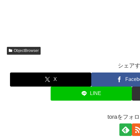
ObjectBrowser
シェア
X
Faceb
LINE
toraをフォ