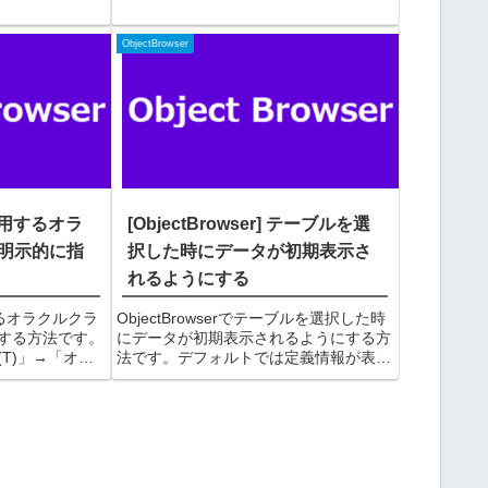
SQLの入力欄
般」タブを選択して、「タブ文字数」の
したいSQL文を
値を変更して「OK」ボタンをクリック
ObjectBrowser
するこれ...
] 使用するオラ
[ObjectBrowser] テーブルを選
明示的に指
択した時にデータが初期表示さ
れるようにする
用するオラクルクラ
ObjectBrowserでテーブルを選択した時
する方法です。
にデータが初期表示されるようにする方
T)」→「オプ
法です。デフォルトでは定義情報が表示
②オプション画
されますが、これをデータが表示される
を開き、
ようにする方法です手順
欄にオラクルクラ
※ObjectBrowser9を例にします。①メ
ニュー「ツール...