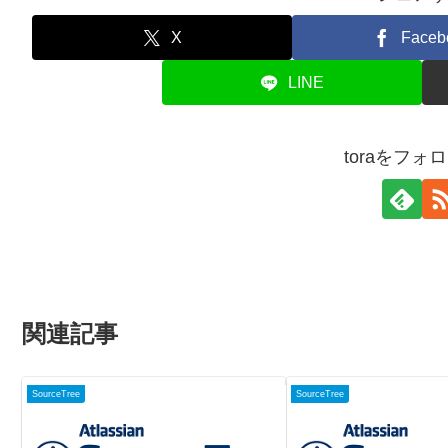
X
Faceb
LINE
toraをフォ
関連記事
SourceTree
SourceTree