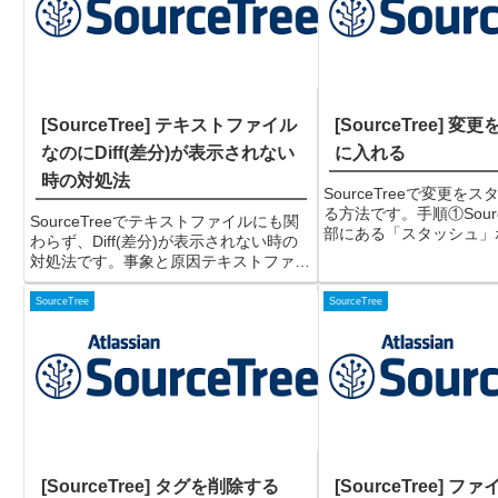
[SourceTree] テキストファイル
[SourceTree] 
なのにDiff(差分)が表示されない
に入れる
時の対処法
SourceTreeで変更を
る方法です。手順①Sourc
SourceTreeでテキストファイルにも関
部にある「スタッシュ」
わらず、Diff(差分)が表示されない時の
クするコミットしていな
対処法です。事象と原因テキストファイ
合でないと、スタッシュ
ルにもかかわらず、「このファイルは、
せん。②表示されたダイ
変更されていないか、または、バイナリ
SourceTree
SourceTree
シュ名を...
ファイルです。」と表示され差分が表示
されない。...
[SourceTree] タグを削除する
[SourceTree] 