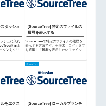
変更をスタッシュ
[SourceTree] 特定のファイルの
履歴を表示する
スタッシュに入れ
SourceTreeで特定のファイルの履歴を
eTree画面上
表示する方法です。手順①「ログ」タブ
ボタンをクリッ
を選択して履歴を表示したいファイルを
い変更がある場
右クリック⇒「選択のログを表示」をク
ボタンは押せま
リックする②対象ファイルの履歴が表示
アログにスタッ
されます。画面右側には修正内容の差分
SourceTree
も表示されます。...
ファイルをエクス
[SourceTree] ローカルブランチ