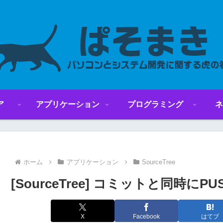
ア
アプリケーション
プログラミング
ネ
ホーム
アプリケーション
SourceTree
[SourceTree] コミットと同時
X
Facebook
はてブ