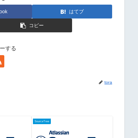
ook
はてブ
コピー
ローする
tora
SourceTree