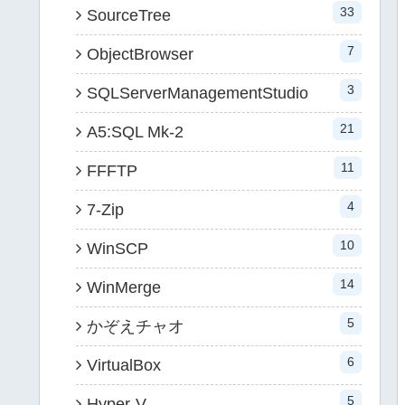
33
SourceTree
7
ObjectBrowser
3
SQLServerManagementStudio
21
A5:SQL Mk-2
11
FFFTP
4
7-Zip
10
WinSCP
14
WinMerge
5
かぞえチャオ
6
VirtualBox
5
Hyper-V