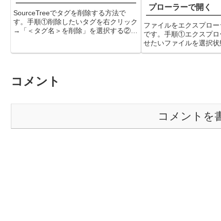
プローラーで開く
SourceTreeでタグを削除する方法で
す。手順①削除したいタグを右クリック
ファイルをエクスプロー
→「＜タグ名＞を削除」を選択する②確
です。手順①エクスプロ
認メッセージが表示されるので、削除す
せたいファイルを選択状
るタグに間違いのないことを確認の上
右上にある「Explore
「OK」をクリックするリモートリポジ
ックするこれで対象ファ
トリにある同名のタグ...
ローラーで表示されます。備
コメント
アイコン...
コメントを