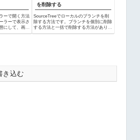
を削除する
ラーで開く方法
SourceTreeでローカルのブランチを削
ーラーで表示さ
除する方法です。ブランチを個別に削除
態にして、画面
する方法と一括で削除する方法がありま
r」アイコンをクリ
す。ブランチから削除する場合の手順例
イルがエクスプ
として「sagyo」ブランチを消してみま
考Explorer
す。①sagyoブランチを右クリックして
「sag...
書き込む