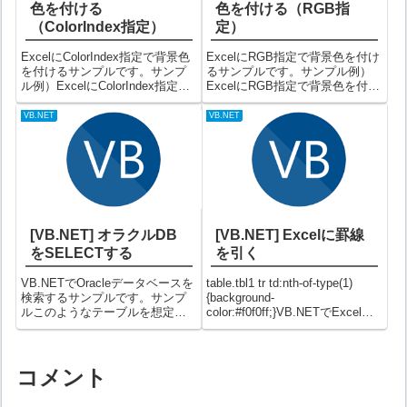
色を付ける
色を付ける（RGB指
（ColorIndex指定）
定）
ExcelにColorIndex指定で背景色
ExcelにRGB指定で背景色を付け
を付けるサンプルです。サンプ
るサンプルです。サンプル例）
ル例）ExcelにColorIndex指定で
ExcelにRGB指定で背景色を付け
背景色を付ける（結果）
る（実行結果）備考事前に
ColorIndexは事前に定義された57
「Microsoft Excel x.x Object
VB.NET
VB.NET
色を指定できます。備考事前に
Library」に参照設定が必要で
「Microsoft Excel...
す。関連記事 Excelに...
[VB.NET] オラクルDB
[VB.NET] Excelに罫線
をSELECTする
を引く
VB.NETでOracleデータベースを
table.tbl1 tr td:nth-of-type(1)
検索するサンプルです。サンプ
{background-
ルこのようなテーブルを想定し
color:#f0f0ff;}VB.NETでExcelに
ます。【m_user】CDNAME100
罫線を引くサンプルです。サン
佐藤200鈴木300田中400伊藤500
プル例）VB.NETでExcelに罫線
高橋例）Oracleデータベースを
を引く（実行結果）その他線の
SELECTするサンプル（結果...
位置...
コメント