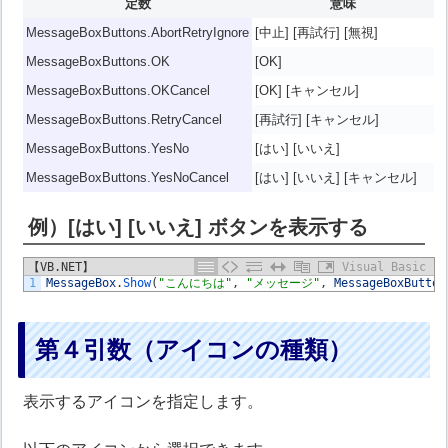
定数
意味
MessageBoxButtons.AbortRetryIgnore
[中止] [再試行] [無視]
MessageBoxButtons.OK
[OK]
MessageBoxButtons.OKCancel
[OK] [キャンセル]
MessageBoxButtons.RetryCancel
[再試行] [キャンセル]
MessageBoxButtons.YesNo
[はい] [いいえ]
MessageBoxButtons.YesNoCancel
[はい] [いいえ] [キャンセル]
例）[はい] [いいえ] ボタンを表示する
【VB.NET】
Visual Basic
1
MessageBox
.
Show
(
"こんにちは"
,
"メッセージ"
,
MessageBoxButton
第４引数（アイコンの種類）
表示するアイコンを指定します。