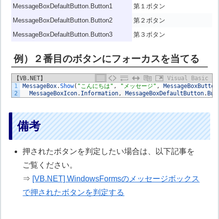
MessageBoxDefaultButton.Button1
第１ボタン
MessageBoxDefaultButton.Button2
第２ボタン
MessageBoxDefaultButton.Button3
第３ボタン
例）２番目のボタンにフォーカスを当てる
【VB.NET】
Visual Basic
1
MessageBox
.
Show
(
"こんにちは"
,
"メッセージ"
,
MessageBoxButton
2
MessageBoxIcon
.
Information
,
MessageBoxDefaultButton
.
But
備考
押されたボタンを判定したい場合は、以下記事を
ご覧ください。
⇒
[VB.NET] WindowsFormsのメッセージボックス
で押されたボタンを判定する