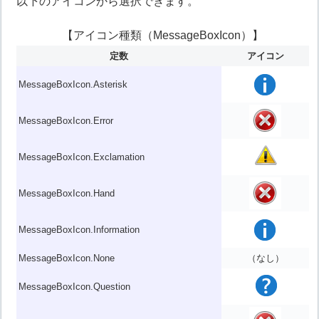
以下のアイコンから選択できます。
【アイコン種類（MessageBoxIcon）】
定数
アイコン
MessageBoxIcon.Asterisk
MessageBoxIcon.Error
MessageBoxIcon.Exclamation
MessageBoxIcon.Hand
MessageBoxIcon.Information
MessageBoxIcon.None
（なし）
MessageBoxIcon.Question