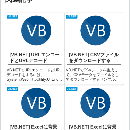
VB.NET
VB.NET
[VB.NET] URLエンコー
[VB.NET] CSVファイル
ドとURLデコード
をダウンロードする
VB.NETでURLエンコードとURL
VB.NETでCSVデータを生成し
デコードをするには、
て、CSVデータをファイルとし
System.Web.HttpUtility.UrlEncod
てダウンロードするサンプルで
e、
す。サンプル例）CSVファイル
System.Web.HttpUtility.UrlDecod
をダウンロードするサンプル備
VB.NET
VB.NET
e を使用します。サンプル例1）
考文字コードは、Excelで表示さ
URLエンコードをする...
せるのであれば、Shift-JISで出
力してください。区...
[VB.NET] Excelに背景
[VB.NET] Excelに背景