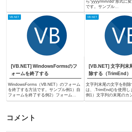
ら"yyyy/mm/dd"形
けだとDictionaryと変...
です。サンプル
例）"20241231"を"202
る（結果）2024/12/31備
VB.NET
VB.NET
式の日付文字列をyyyy/mm
[VB.NET] WindowsFormsのフ
[VB.NET] 文字
ォームを終了する
除する（TrimEnd）
WindowsForms（VB.NET）のフォーム
文字列末尾の文字を削除
を終了する方法です。サンプル例1）自
は、.TrimEnd()を使
フォームを終了する例2）フォーム
例1）文字列の末尾のカ
(SampleForm)を終了する備考VB.NETで
（結果）AAA,BBB,CC
フォームを閉じるには、.close()を使用
ブ文字の場合は以下のよ
します。
です。例2）文字列の末
コメント
削除する備考C...