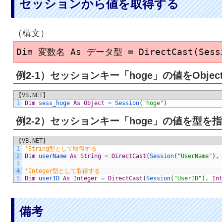
セッションから値を取得する
（構文）
Dim 変数名 As データ型 = DirectCast(Ses
例2-1）セッションキー「hoge」の値をObje
【VB.NET】
1
Dim
sess_hoge 
As
Object
=
Session
(
"hoge"
)
例2-2）セッションキー「hoge」の値を型を
【VB.NET】
1
'String型として取得する
2
Dim
userName 
As
String
=
DirectCast
(
Session
(
"UserName"
)
,
3
4
'Integer型として取得する
5
Dim
userID 
As
Integer
=
DirectCast
(
Session
(
"UserID"
)
,
In
備考