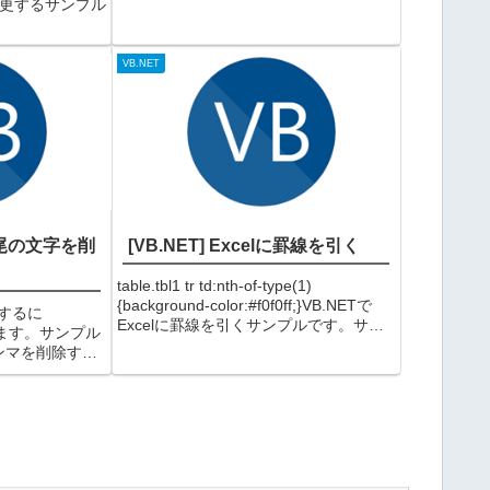
式に変更するサンプル
換型変換を行う関数上記例以外にも...
4/12/31"に変換す
考yyyymmdd形
VB.NET
...
列末尾の文字を削
[VB.NET] Excelに罫線を引く
table.tbl1 tr td:nth-of-type(1)
{background-color:#f0f0ff;}VB.NETで
するに
Excelに罫線を引くサンプルです。サン
用します。サンプル
プル例）VB.NETでExcelに罫線を引く
ンマを削除する
（実行結果）その他線の位置...
C区切り文字がタ
うにすればOK
尾のタブ文字を