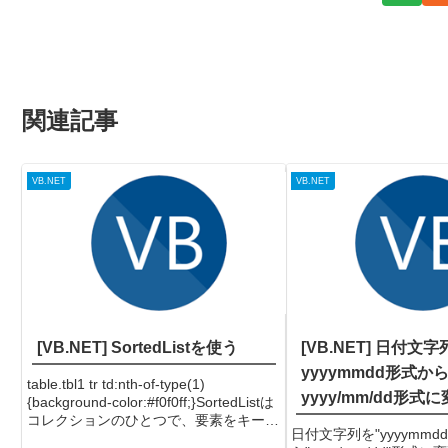
関連記事
VB.NET
VB.NET
[VB.NET] SortedListを使う
[VB.NET] 日付文
yyyymmdd形式か
table.tbl1 tr td:nth-of-type(1)
yyyy/mm/dd形式
{background-color:#f0f0ff;}SortedListは
コレクションのひとつで、要素をキーと
日付文字列を"yyyymmd
値で保持するオブジェクトです。それだ