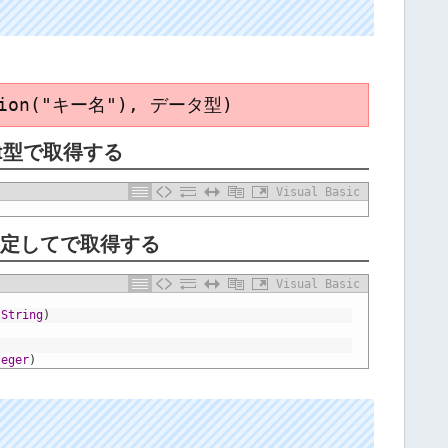
sion("キー名"), データ型)
ct型で取得する
Visual Basic
指定してで取得する
Visual Basic
String
)
teger
)