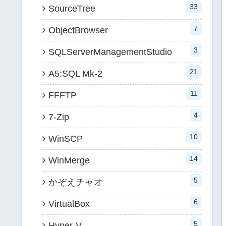
33
SourceTree
7
ObjectBrowser
3
SQLServerManagementStudio
21
A5:SQL Mk-2
11
FFFTP
4
7-Zip
10
WinSCP
14
WinMerge
5
かぞえチャオ
6
VirtualBox
5
Hyper-V