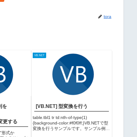
tora
VB.NET
字列を
[VB.NET] 型変換を行う
ら
table.tbl1 tr td:nth-of-type(1)
に変更する
{background-color:#f0f0ff;}VB.NETで型
変換を行うサンプルです。サンプル例
d"形式か
1）型変換の例例2）CTypeを使った型変