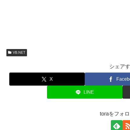
VB.NET
シェア
X
Faceb
LINE
toraをフォ