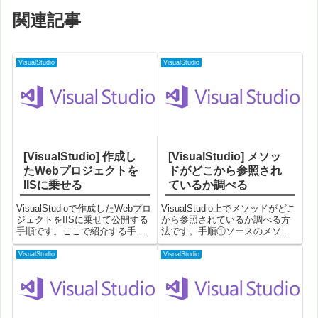
関連記事
VisualStudio
VisualStudio
[VisualStudio] 作成し
[VisualStudio] メソッ
たWebプロジェクトを
ドがどこから参照され
IISに乗せる
ているか調べる
VisualStudioで作成したWebプロ
VisualStudio上でメソッドがどこ
ジェクトをIISに乗せて公開する
から参照されているか調べる方
手順です。ここで紹介する手順
法です。手順①ソースのメソッ
は、オーソドックスに実ファイ
ド名の上で右クリック→「すべ
ルを生成してIISフォルダに配置
ての参照の検索」を選択する。
VisualStudio
VisualStudio
する方法です。手順①ソリュー
②参照されている箇所の一覧が
ションエクスプローラーでプロ
画面下部に表示されます。備考
ジェクト名を右クリッ...
メソッドの上に表示される「参
照...