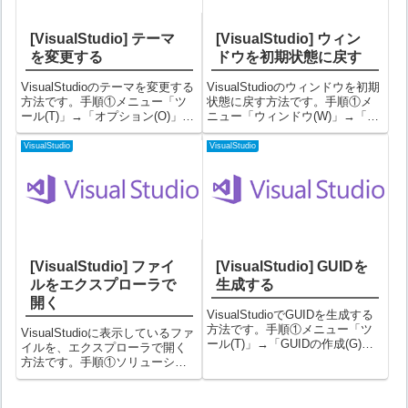
[VisualStudio] テーマ
[VisualStudio] ウィン
を変更する
ドウを初期状態に戻す
VisualStudioのテーマを変更する
VisualStudioのウィンドウを初期
方法です。手順①メニュー「ツ
状態に戻す方法です。手順①メ
ール(T)」→「オプション(O)」を
ニュー「ウィンドウ(W)」→「ウ
選択する②オプション画面で、
ィンドウ レイアウトのリセット
「環境」→「全般」を選択し、
(R)」を選択するこれで初期状態
VisualStudio
VisualStudio
配色テーマを選択する濃色に設
に戻ります。備考うっかり必要
定してみます。③これでテーマ
なウィンドウを消してしまって
が変更されました。（変...
戻し方がよく分からな...
[VisualStudio] ファイ
[VisualStudio] GUIDを
ルをエクスプローラで
生成する
開く
VisualStudioでGUIDを生成する
方法です。手順①メニュー「ツ
VisualStudioに表示しているファ
ール(T)」→「GUIDの作成(G)」
イルを、エクスプローラで開く
を選択②「GUIDの作成」画面が
方法です。手順①ソリューショ
表示されるので、形式を選択し
ンエクスプローラー画面で開き
て「コピー」ボタンをクリック
たいファイル名を右クリック
する作成結果は、結果の欄に表
⇒「このアイテムのフォルダー