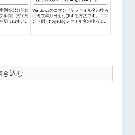
文字列を部分的に
Windowsのコマンドでファイル名の後ろ
プル例）文字列
に現在年月日を付加する方法です。コマ
N」を切り出すいろ
ンド例）hoge.logファイル名の後ろに現
ドプロンプト
在年月日をyyyymmdd形式で付加するコ
GHDEFGHIJKL
マンドプロンプトren hoge.log
hoge_%date:~0,4%%...
書き込む