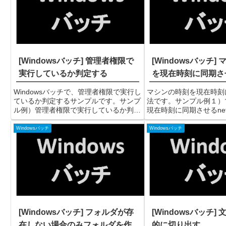
[Windowsバッチ] 管理者権限で
[Windowsバッチ]
実行しているか判定する
を現在時刻に同期さ
Windowsバッチで、管理者権限で実行し
マシンの時刻を現在時刻
ているか判定するサンプルです。サンプ
法です。サンプル例１）
ル例）管理者権限で実行しているか判定
現在時刻に同期させるnet t
する（実行結果例）コマンドプロンプト
例C:¥>net time /se
C:¥>sample.bat管理者権限で実行してい
をサーバ「svr01」と同期さ
Windowsバッチ
Windowsバッチ
ません。続行するには何かキーを押して
¥¥svr0...
くだ...
[Windowsバッチ] フォルダが存
[Windowsバッチ]
在しない場合のみフォルダを作
的に切り出す