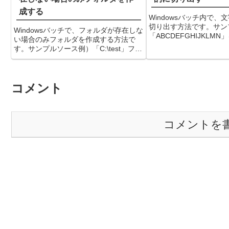
成する
Windowsバッチ内で、
切り出す方法です。サン
Windowsバッチで、フォルダが存在しな
「ABCDEFGHIJKLM
い場合のみフォルダを作成する方法で
いろ（実行結果）コマン
す。サンプルソース例）「C:\test」フォ
ABCDEFGHIJKLMNDEF
ルダが存在しない場合のみ作成するコマ
MNDEFGHIJKLMN...
ンドプロンプトIf Not Exist C:\test mkdir
C:\test備...
コメント
コメントを