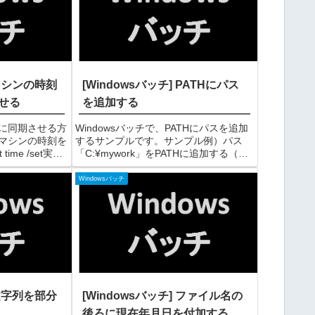
 マシンの時刻
[Windowsバッチ] PATHにパス
せる
を追加する
に同期させる方
Windowsバッチで、PATHにパスを追加
マシンの時刻を
するサンプルです。サンプル例）パス
ime /set実行
「C:¥mywork」をPATHに追加する（実
t例２）マシンの時刻
行結果例）コマンドプロンプトC:
せるnet time
¥>addpath.bat成功: 指定した値は保存さ
Windowsバッチ
れました。PATHにC:¥myw...
 文字列を部分
[Windowsバッチ] ファイル名の
後ろに現在年月日を付加する