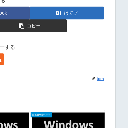
する
ook
はてブ
コピー
ローする
tora
Windowsバッチ