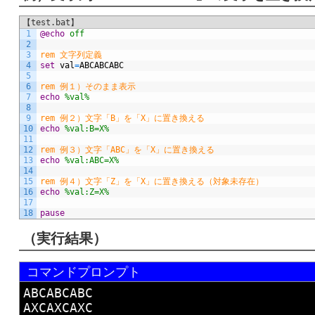
【test.bat】
1
@echo
 off
2
3
rem 文字列定義
4
set
val
=
ABCABCABC
5
6
rem 例１）そのまま表示
7
echo
 %val%
8
9
rem 例２）文字「B」を「X」に置き換える
10
echo
 %val:B=X%
11
12
rem 例３）文字「ABC」を「X」に置き換える
13
echo
 %val:ABC=X%
14
15
rem 例４）文字「Z」を「X」に置き換える（対象未存在）
16
echo
 %val:Z=X%
17
18
pause
（実行結果）
コマンドプロンプト
ABCABCABC

AXCAXCAXC
