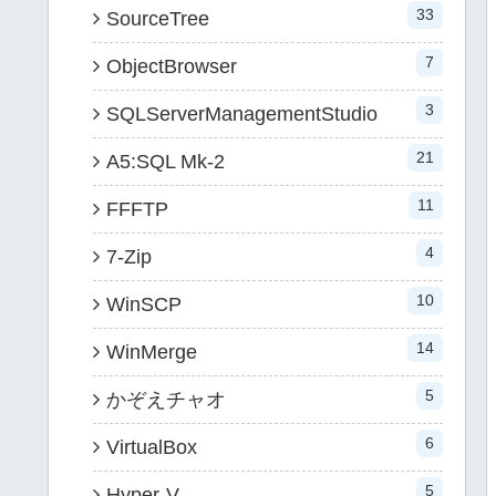
33
SourceTree
7
ObjectBrowser
3
SQLServerManagementStudio
21
A5:SQL Mk-2
11
FFFTP
4
7-Zip
10
WinSCP
14
WinMerge
5
かぞえチャオ
6
VirtualBox
5
Hyper-V