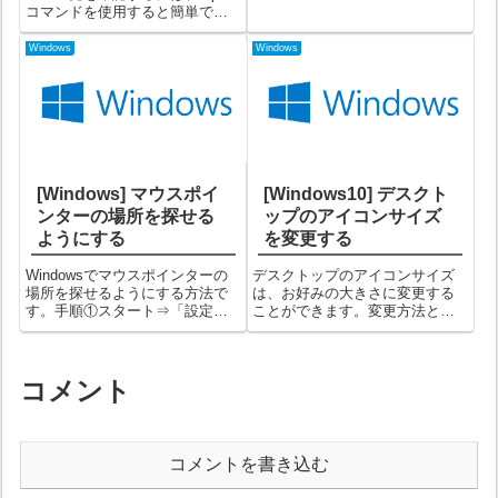
る方法の２パターンがありま
コマンドを使用すると簡単で
す。方法１（画像ファイルを選
す。手順①コマンドプロンプト
択済みの場合）①画像ファイル
を開き、「arp -a」コマンドを実
Windows
Windows
を右クリック→「デスクトップ
行するコマンドプロンプトC:
の背景として設定(B)」を選択す
¥>arp -a「Windowsスタート」
るこれ...
→「Windo...
[Windows] マウスポイ
[Windows10] デスクト
ンターの場所を探せる
ップのアイコンサイズ
ようにする
を変更する
Windowsでマウスポインターの
デスクトップのアイコンサイズ
場所を探せるようにする方法で
は、お好みの大きさに変更する
す。手順①スタート⇒「設定」
ことができます。変更方法とし
を選択する歯車マークのアイコ
ては２通りの方法があります。
ンが「設定」です。②「デバイ
方法１① デスクトップ上の何も
ス」を選択する③左側のメニュ
ないところで右クリック⇒「表
ーで「マウス」を選択し、右側
示(V)」を選択する。② 大アイコ
コメント
で「その他のマウスオプショ
ン、中アイコン、小アイコンの
ン」をクリッ...
３つの選...
コメントを書き込む