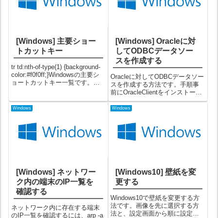
[Windows] 主要ショー
[Windows] Oracleに対
トカットキー
してODBCデータソー
スを作成する
tr td:nth-of-type(1) {background-
color:#f0f0ff;}Windowsの主要シ
Oracleに対してODBCデータソー
ョートカットキー一覧です。キ
スを作成する方法です。手順事
ー系ショートカットキー操作意
前にOracleClientをインストール
味+ファイルや文字を全選択する
しておいてください。①コント
+ファイルや選択文字をクリップ
ロールパネルを開いて「管理ツ
Windows
Windows
ボード...
ール」を選択するコントロール
パネルの開き方は以下記事をご
覧ください。 ⇒ コ...
[Windows] ネットワー
[Windows10] 壁紙を変
ク内の端末のIP一覧を
更する
確認する
Windows10で壁紙を変更する方
法です。画像を先に選択する方
ネットワーク内に存在する端末
法と、設定画面から順に設定す
のIP一覧を確認するには、arp -a