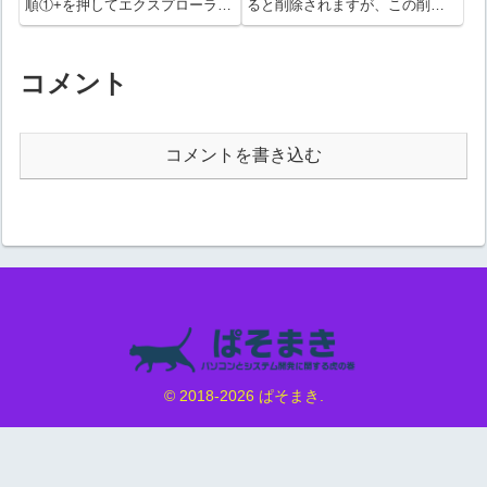
順①+を押してエクスプローラー
ると削除されますが、この削除
を開き、画面右側の
するまでの期間を変更する方法
「Windows(C:)」を右クリック
です。手順①Windowsスタート
→「プロパティ(R)」を選択する
⇒設定アイコンを選択する歯車
③プロパティ画面にて「ツー
のアイコンが設定アイコンで
コメント
ル」タブを選択→「最適化(O)...
す。②システムを選択する
③「記憶...
コメントを書き込む
© 2018-2026 ぱそまき.