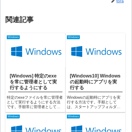
tora
関連記事
Windows
Windows
[Windows] 特定のexe
[Windows10] Windows
を常に管理者として実
の起動時にアプリを実
行するようにする
行する
特定のexeファイルを常に管理者
Windowsの起動時にアプリを実
として実行するようにする方法
行する方法です。手順として
です。手順常に管理者として実
は、スタートアップフォルダ
行したいexeを右クリック⇒「プ
（Startup）に実行したいアプリ
ロパティ(R)」を選択する②プロ
へのショートカットを置けばOK
Windows
Windows
パティ画面で「互換性」タブを
です。手順例として、Window起
選択し、「管理者としてこのプ
動時にコマンドプロンプトが立
ログラムを実行する」にチェッ
ち上がるようにしてみます。...