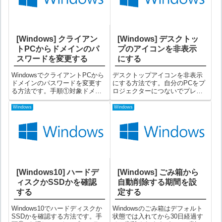
クを...
[Windows] クライアン
[Windows] デスクトッ
トPCからドメインのパ
プのアイコンを非表示
スワードを変更する
にする
WindowsでクライアントPCから
デスクトップアイコンを非表示
ドメインのパスワードを変更す
にする方法です。自分のPCをプ
る方法です。手順①対象ドメイ
ロジェクターにつないでプレゼ
ンIDでログインしている状態で
ンする時など、汚いデスクトッ
以下のキーを押す。 + + リモー
プを一時的に隠すのに便利で
Windows
Windows
ト接続のPCの場合は + + を押し
す。(^^♪手順①デスクトップの何
てください。→ リモートデスク
もない所を右クリック⇒「表示
トップの接続先に ...
(V)」⇒「デスクトップアイコン
の表示...
[Windows10] ハードデ
[Windows] ごみ箱から
ィスクかSSDかを確認
自動削除する期間を設
する
定する
Windows10でハードディスクか
Windowsのごみ箱はデフォルト
SSDかを確認する方法です。手
状態では入れてから30日経過す