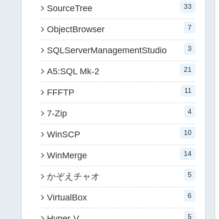
33
SourceTree
7
ObjectBrowser
3
SQLServerManagementStudio
21
A5:SQL Mk-2
11
FFFTP
4
7-Zip
10
WinSCP
14
WinMerge
5
かぞえチャオ
6
VirtualBox
5
Hyper-V