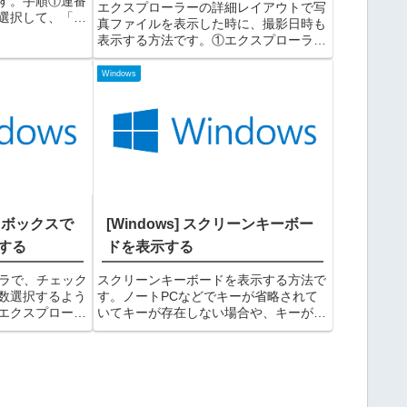
す。手順①連番
エクスプローラーの詳細レイアウトで写
選択して、「名
真ファイルを表示した時に、撮影日時も
るキーを押して
表示する方法です。①エクスプローラー
名変更入力状態
で画像の入ったフォルダを開き、表示を
つける名称を入
「詳細」にする②タイトル部分を右クリ
Windows
ックし、表示したい項目（撮影日時）に
チェックを入れる③何もな...
ックボックスで
[Windows] スクリーンキーボー
する
ドを表示する
ーラで、チェック
スクリーンキーボードを表示する方法で
数選択するよう
す。ノートPCなどでキーが省略されて
エクスプローラ
いてキーが存在しない場合や、キーが物
、「オプショ
理的に壊れてしまった場合でもキー入力
」タブを選択
することができます。手順①スタート
を使用して項目
⇒「Windows簡単操作」⇒「スクリーン
.
キーボード」を選択す...