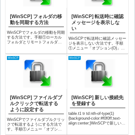
[WinSCP] フォルダの移
[WinSCP] 転送時に確認
動を同期する方法
メッセージを表示しな
い
WinSCPでフォルダの移動を同期
する方法です。手順①ローカル
WinSCPで転送時に確認メッセー
フォルダとリモートフォルダの
ジを表示しない方法です。手順
位置を同期した状態にする。こ
①メニュー「オプション(O)」
こでフォルダを合わせておかな
→「環境設定(P)」を選択する②
いと変な同期になってしまいま
環境設定画面の左側で「環境」
WinSCP
WinSCP
す。②メニュー「コマンド(C)」
を選択し、「ファイルの転送時
→「ディレクトリの同期移動」
に確認する(T)」のチェックを外
を選択...
して「OK」をクリックするこ...
[WinSCP] ファイルダブ
[WinSCP] 新しい接続先
ルクリックで転送する
を登録する
ように設定する
table.t1 tr td:nth-of-type(1)
{background-color:#f0f0ff;text-
WinSCPでファイルダブルクリッ
align:center;}WinSCPで新しい接
クで転送するようにする方法で
続先を登録する方法です。手順
す。手順①メニュー「オプショ
①WinSCPを起動すると表示され
ン(O)」→「環境設定(P)」を選択