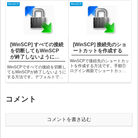
るログ...
する②環境設定画面の左側で
WinSCP
WinSCP
「パネル」を選択し、「ダブル
クリック時に実行する操作(O)」
で「コピー」を選択して「OK...
[WinSCP] すべての接続
[WinSCP] 接続先のショ
を切断してもWinSCP
ートカットを作成する
が終了しないようにす
WinSCPで接続先のショートカッ
る
トを作成する方法です。手順①
WinSCPですべての接続を切断し
ログイン画面でショートカット
てもWinSCPが終了しないように
を作成したい接続先を右クリッ
する方法です。デフォルトで
ク→「デスクトップにショート
は、すべての接続が切断すると
カットを作成(I)」を選択する②
WinSCPが終了してしまいます
確認ダイアログが表示されるの
が、これを終了しないようにす
で「はい」をクリックする③デ
る方法です。手順①メニュー
コメント
スクト...
「オプション(O)」→「環境設
定...
コメントを書き込む