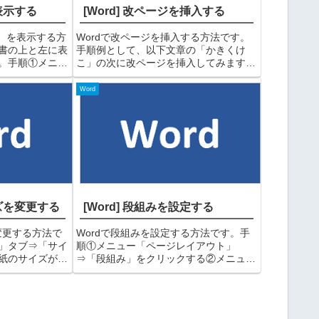
を表示する
[Word] 改ページを挿入する
er）を表示する方
Wordで改ページを挿入する方法です。
書の上と左に表
手順例として、以下文章の「かきくけ
。手順①メニュ
こ」の次に改ページを挿入してみます。
」にチェックを
①改ページを挿入する「かきくけこ」の
が表示されま
最語にカーソルを合わせる②Wordメニ
Word
（ルーラー表示
ュー「挿入」→「ページ区切り」をクリ
ックする③「改ページ」...
イズを変更する
[Word] 段組みを設定する
変更する方法で
Wordで段組みを設定する方法です。手
」タブ⇒「サイ
順①メニュー「ページレイアウト」
紙のサイズが一
⇒「段組み」をクリックする②メニュー
したい用紙サイ
が表示されるので設定したい段数をクリ
用紙サイズが変
ックする③これで段組みが設定されま
に無い場合やサ
す。以下、段組みのサンプルです。（１
.
段）（２段）（３段）（１段目...