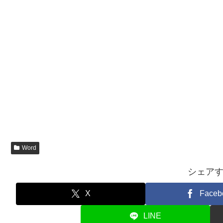
Word
シェア
X
Faceb
LINE