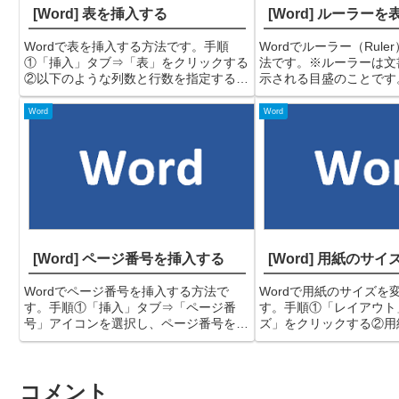
[Word] 表を挿入する
[Word] ルーラー
Wordで表を挿入する方法です。手順
Wordでルーラー（Rul
①「挿入」タブ⇒「表」をクリックする
法です。※ルーラーは文
②以下のような列数と行数を指定するサ
示される目盛のことです
ブ画面が表示されるので、作成したいサ
ー「表示」→「ルーラー
イズを指定します。３行ｘ５列の表を作
入れる②これでルーラー
Word
Word
成する時の例③これで指定した列数・行
す。（ルーラー表示前）
数の表が作成されました。...
後）備考ルーラーを...
[Word] ページ番号を挿入する
[Word] 用紙のサ
Wordでページ番号を挿入する方法で
Wordで用紙のサイズを
す。手順①「挿入」タブ⇒「ページ番
す。手順①「レイアウト
号」アイコンを選択し、ページ番号を挿
ズ」をクリックする②用
入したい箇所にカーソルを合わせる今回
覧表示されるので、使用
は「ページの下部(B)」を選択してみま
ズをクリックするこれで
す。②ページの表示形式が一覧で表示さ
更されました。備考一覧
コメント
れるのでお好みの表示形式...
イズを数値で指定したい..