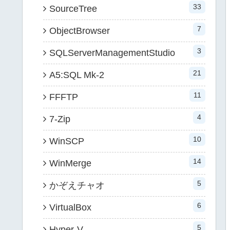
33
SourceTree
7
ObjectBrowser
3
SQLServerManagementStudio
21
A5:SQL Mk-2
11
FFFTP
4
7-Zip
10
WinSCP
14
WinMerge
5
かぞえチャオ
6
VirtualBox
5
Hyper-V