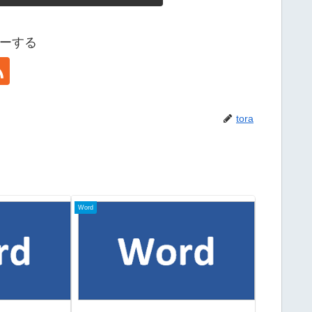
ローする
tora
Word