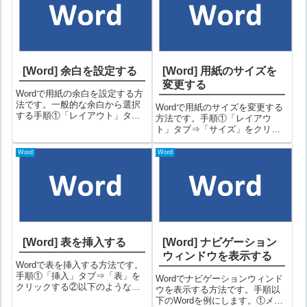
[Word] 余白を設定する
[Word] 用紙のサイズを
変更する
Wordで用紙の余白を設定する方
法です。一般的な余白から選択
Wordで用紙のサイズを変更する
する手順①「レイアウト」タブ
方法です。手順①「レイアウ
⇒「余白」をクリックする②一
ト」タブ⇒「サイズ」をクリッ
般的な余白が一覧表示されるの
クする②用紙のサイズが一覧表
で使用したい余白を選択する。
示されるので、使用したい用紙
Word
Word
これで余白が変更されます余白
サイズをクリックするこれで用
サイズを数値で設定する手順
紙サイズが変更されました。備
①「レイアウト...
考一覧に無い場合やサイズを数
値で指定したい...
[Word] 表を挿入する
[Word] ナビゲーション
ウィンドウを表示する
Wordで表を挿入する方法です。
手順①「挿入」タブ⇒「表」を
Wordでナビゲーションウィンド
クリックする②以下のような列
ウを表示する方法です。手順以
数と行数を指定するサブ画面が
下のWordを例にします。①メニ