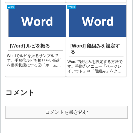
表示されるので、作成したいサ
ュー「表示」→「ナビゲーショ
イズを指定します。３行ｘ５列
ン ウィンドウ」にチェックを入
Word
Word
の表を作成する時の例③これで
れる②画面左側にナビゲーショ
指定した列数・行数の表が作成
ンウィンドウが表示されます。
されました。...
ナビゲーションウィンドウのタ
イトル...
[Word] ルビを振る
[Word] 段組みを設定す
る
Wordでルビを振るサンプルで
す。手順①ルビを振りたい箇所
Wordで段組みを設定する方法で
を選択状態にする②「ホーム」
す。手順①メニュー「ページレ
タブ⇒「ルビ」アイコンをクリ
イアウト」⇒「段組み」をクリ
ックする③ルビ画面が表示され
ックする②メニューが表示され
るので、ルビを指定して「OK」
るので設定したい段数をクリッ
ボタンをクリックするルビはデ
クする③これで段組みが設定さ
フォルトで候補値が表示されて
れます。以下、段組みのサンプ
コメント
いますが、た...
ルです。（１段）（２段）（３
段）（１段目...
コメントを書き込む