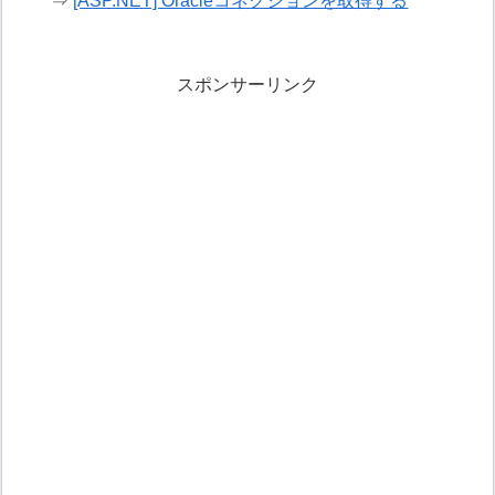
⇒
[ASP.NET] Oracleコネクションを取得する
スポンサーリンク