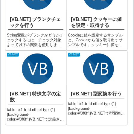
[VB.NET] ブランクチェ
[VB.NET] クッキーに値
ックを行う
を設定・取得する
String変数がブランクかどうかチ
Cookieに値を設定するサンプル
ェックするには、チェック対象
と、Cookieから値を取り出すサ
よって以下の関数を使用しま
ンプルです。クッキーに値を設
す。①Nothingだけ判断したい場
定するサンプル例1-1）新しいク
合 →Is Nothing②Nothingと空
ッキーを作成して値をセットす
VB.NET
VB.NET
文字（""）だけ判断したい場合
る例1-2）既存のクッキーに直接
→String.IsNullOrEm...
値をセットする例1-3）複数の値
を1つのクッキーに保...
[VB.NET] 特殊文字の定
[VB.NET] 型変換を行う
数
table.tbl1 tr td:nth-of-type(1)
{background-
table.tbl1 tr td:nth-of-type(1)
color:#f0f0ff;}VB.NETで型変換を
{background-
行うサンプルです。サンプル例
color:#f0f0ff;}VB.NETで定義され
1）型変換の例例2）CTypeを使
ている特殊文字の定数です。特
った型変換型変換を行う関数上
殊文字の定数【VB.NET 特殊文
記例以外にも...
字定数】特殊文字定数意味