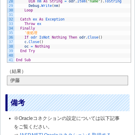
28
Dim
nm 
As
String
=
odr
.
Item
(
"name"
)
.
ToString
29
Debug
.
Write
(
nm
)
30
Loop
31
32
Catch
ex 
As
Exception
33
Throw
ex
34
Finally
35
'後処理
36
If
odr 
IsNot 
Nothing
Then
odr
.
Close
(
)
37
c
.
Close
(
)
38
oc
=
Nothing
39
End
Try
40
41
End
Sub
（結果）
伊藤
備考
※Oracleコネクションの設定については以下記事
をご覧ください。