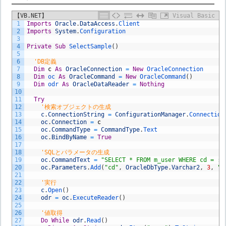
【VB.NET】
Visual Basic
1
Imports
Oracle
.
DataAccess
.
Client
2
Imports
System
.
Configuration
3
4
Private
Sub
SelectSample
(
)
5
6
'DB定義
7
Dim
c
As
OracleConnection
=
New
OracleConnection
8
Dim
oc 
As
OracleCommand
=
New
OracleCommand
(
)
9
Dim
odr 
As
OracleDataReader
=
Nothing
10
11
Try
12
'検索オブジェクトの生成
13
c
.
ConnectionString
=
ConfigurationManager
.
Connection
14
oc
.
Connection
=
c
15
oc
.
CommandType
=
CommandType
.
Text
16
oc
.
BindByName
=
True
17
18
'SQLとパラメータの生成
19
oc
.
CommandText
=
"SELECT * FROM m_user WHERE cd = :c
20
oc
.
Parameters
.
Add
(
"cd"
,
OracleDbType
.
Varchar2
,
3
,
"4
21
22
'実行
23
c
.
Open
(
)
24
odr
=
oc
.
ExecuteReader
(
)
25
26
'値取得
27
Do
While
odr
.
Read
(
)