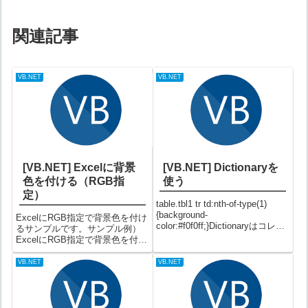
関連記事
VB.NET
VB.NET
[VB.NET] Excelに背景
[VB.NET] Dictionaryを
色を付ける（RGB指
使う
定）
table.tbl1 tr td:nth-of-type(1)
{background-
ExcelにRGB指定で背景色を付け
color:#f0f0ff;}Dictionaryはコレク
るサンプルです。サンプル例）
ションのひとつで、要素をキー
ExcelにRGB指定で背景色を付け
と値で保持するオブジェクトで
る（実行結果）備考事前に
す。【名前空間】
「Microsoft Excel x.x Object
VB.NET
VB.NET
System.Colle...
Library」に参照設定が必要で
す。関連記事 Excelに...