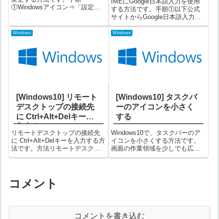
IMEにGoogle日本語入力を使用
①Windowsアイコン⇒「設定」
する方法です。手順①以下公式
アイコンをクリックする②「個
サイトからGoogle日本語入力を
人用設定」を選択する③画面左
ダウンロードする別画面で開き
側で「ロック画面」を選択し、
ます。「Windows版をダウンロ
Windows
Windows
画面右側の「背景」で表示した
ード」をクリックすると利用規
い画像を選択する上図の画像
約が表示されますので「同意し
は、Wind...
てインストール」をクリッ...
[Windows10] リモート
[Windows10] タスクバ
デスクトップの接続先
ーのアイコンを小さく
に Ctrl+Alt+Delキーを
する
入力する
リモートデスクトップの接続先
Windows10で、タスクバーのア
に Ctrl+Alt+Delキーを入力する方
イコンを小さくする方法です。
法です。方法リモートデスクト
画面の作業領域を少しでも広く
ップで他端末に接続していると
取りたい場合に便利です。手順
きに、 + + キーを押しても自端
①Windowsアイコンをクリック
末に対してのキー入力となって
→設定アイコン（歯車アイコ
しまいます。リモートデスクト
ン）をクリックする②Windows
コメント
ップの接続先に + +...
の設定画面で、「個人用設定...
コメントを書き込む