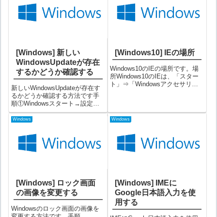
[Windows] 新しい
[Windows10] IEの場所
WindowsUpdateが存在
Windows10のIEの場所です。場
するかどうか確認する
所Windows10のIEは、「スター
ト」⇒「Windowsアクセサリ」
新しいWindowsUpdateが存在す
⇒「Internet Explorer」にありま
るかどうか確認する方法です手
す。備考IEがアンインストール
順①Windowsスタート→設定を
されている場合は表示されませ
選択する歯車マークのアイコン
ん。その場合は以下記事を...
が設定です。②設定メニューか
Windows
Windows
ら「更新とセキュリティ」を選
択する③画面左側メニューで
「WindowsUpdate...
[Windows] ロック画面
[Windows] IMEに
の画像を変更する
Google日本語入力を使
用する
Windowsのロック画面の画像を
変更する方法です。手順