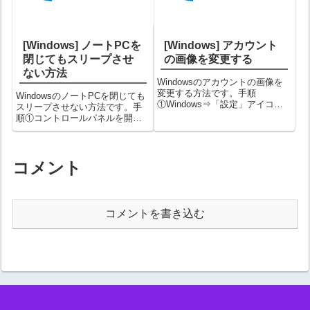
[Windows] ノートPCを
[Windows] アカウント
閉じてもスリープさせ
の画像を変更する
ない方法
Windowsのアカウントの画像を
変更する方法です。手順
WindowsのノートPCを閉じても
①Windows⇒「設定」アイコン
スリープさせない方法です。手
をクリックする歯車マークのア
順①コントロールパネルを開き
イコンが設定アイコンです。②
「電源オプション」を選択する
設定画面で「アカウント」を選
コントロールパネルの開き方は
択する③画面左側で「ユーザー
以下記事をご覧ください。 コン
の情報」を選択し、画面右側に
トロールパネルを開く方法
コメント
ある「自分...
②「カバーを閉じた時の動作の
選択」を選...
コメントを書き込む