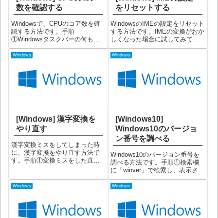
数を確認する
をリセットする
Windowsで、CPUのコア数を確
WindowsのIMEの設定をリセット
認する方法です。手順
する方法です。IMEの変換がおか
①Windowsタスクバーの何も無
しくなった場合に試してみて下
い箇所を右クリック→「タスク
さい。手順①IMEを右クリック
マネージャー(K)」を選択する
⇒「プロパティ(R)」を選択する
Windows
Windows
Windowsタスクバーとは、
②「Microsoft IMEの設定」画面
Windows画面の一番下に常に表
で「詳細設定(A)」ボタンをクリ
示されている領域です（設定
ックす...
に...
[Windows] 漢字変換を
[Windows10]
やり直す
Windows10のバージョ
ン番号を調べる
漢字変換ミスをしてしまった時
に、漢字変換をやり直す方法で
Windows10のバージョン番号を
す。手順①変換ミスをした直後
調べる方法です。手順①検索欄
に、+ を押す（変換ミス直後）
に「winver」で検索し、表示され
（+をクリックした状態）再度変
た winverをクリックする
換中状態になります。
②「Windowsのバージョン情
Windows
Windows
報」画面が表示されるので内容
を確認する「バージョン
1803(OS ビルド 1...