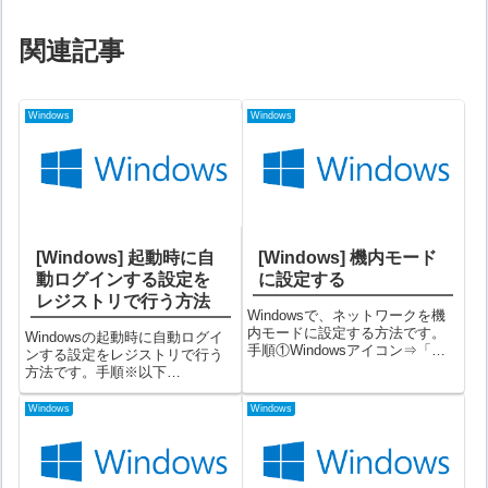
関連記事
Windows
Windows
[Windows] 起動時に自
[Windows] 機内モード
動ログインする設定を
に設定する
レジストリで行う方法
Windowsで、ネットワークを機
内モードに設定する方法です。
Windowsの起動時に自動ログイ
手順①Windowsアイコン⇒「設
ンする設定をレジストリで行う
定」アイコンをクリックする
方法です。手順※以下
②「ネットワークとインターネ
Windows11を例にしますが、
ット」を選択する③画面左側で
Windows10の場合でも同様で
Windows
Windows
「機内モード」を選択し、画面
す。①Windowsスタートを右ク
右側の機内モードスイッチをオ
リック→「ファイル名を指定し
ンにす...
て実行」を選択し、「rege...