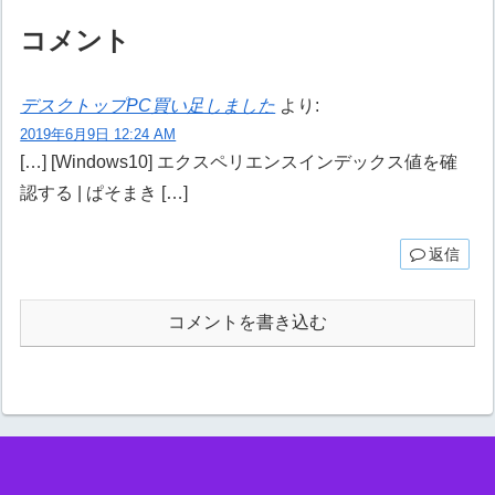
側で「ロック画面」を選択し、
をクリック⇒設定アイコンをク
画面右側で「スクリーンセーバ
リックする歯車マークのアイコ
コメント
ー設定」をクリックする④スク
ンが設定アイコンです。②設...
リーン...
デスクトップPC買い足しました
より:
2019年6月9日 12:24 AM
[…] [Windows10] エクスペリエンスインデックス値を確
認する | ぱそまき […]
返信
コメントを書き込む