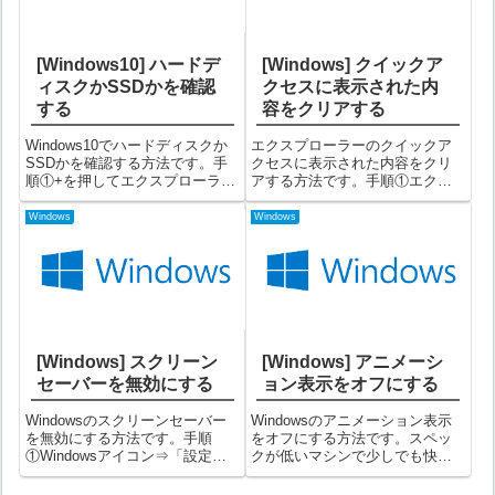
[Windows10] ハードデ
[Windows] クイックア
ィスクかSSDかを確認
クセスに表示された内
する
容をクリアする
Windows10でハードディスクか
エクスプローラーのクイックア
SSDかを確認する方法です。手
クセスに表示された内容をクリ
順①+を押してエクスプローラー
アする方法です。手順①エクス
を開き、画面右側の
プローラーのメニュー「ファイ
「Windows(C:)」を右クリック
ル」⇒「フォルダーと検索のオ
Windows
Windows
→「プロパティ(R)」を選択する
プションの変更(O)」を選択する
③プロパティ画面にて「ツー
②フォルダーオプション画面の
ル」タブを選択→「最適化(O)...
「全般」タブで、「消去」ボタ
ンを押して「...
[Windows] スクリーン
[Windows] アニメーシ
セーバーを無効にする
ョン表示をオフにする
Windowsのスクリーンセーバー
Windowsのアニメーション表示
を無効にする方法です。手順
をオフにする方法です。スペッ
①Windowsアイコン⇒「設定」
クが低いマシンで少しでも快適
アイコンをクリックする②「個
にWindowsを使いたい時に有効
人用設定」を選択する③画面左
です。手順①Windowsアイコン