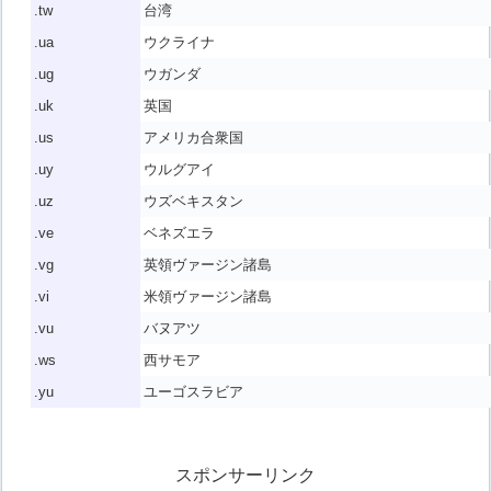
.tw
台湾
.ua
ウクライナ
.ug
ウガンダ
.uk
英国
.us
アメリカ合衆国
.uy
ウルグアイ
.uz
ウズベキスタン
.ve
ベネズエラ
.vg
英領ヴァージン諸島
.vi
米領ヴァージン諸島
.vu
バヌアツ
.ws
西サモア
.yu
ユーゴスラビア
スポンサーリンク