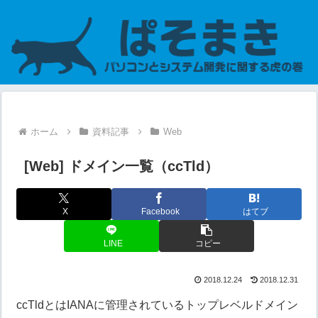
ホーム
資料記事
Web
[Web] ドメイン一覧（ccTld）
X
Facebook
はてブ
LINE
コピー
2018.12.24
2018.12.31
ccTldとはIANAに管理されているトップレベルドメイン