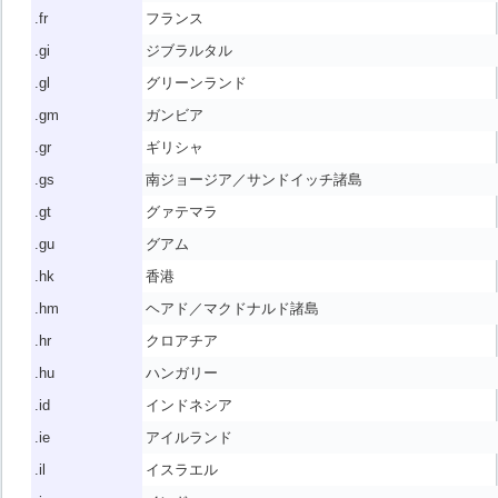
.fr
フランス
.gi
ジブラルタル
.gl
グリーンランド
.gm
ガンビア
.gr
ギリシャ
.gs
南ジョージア／サンドイッチ諸島
.gt
グァテマラ
.gu
グアム
.hk
香港
.hm
ヘアド／マクドナルド諸島
.hr
クロアチア
.hu
ハンガリー
.id
インドネシア
.ie
アイルランド
.il
イスラエル