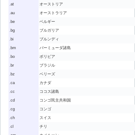
.at
オーストリア
.au
オーストラリア
.be
ベルギー
.bg
ブルガリア
.bi
ブルンディ
.bm
バーミューダ諸島
.bo
ボリビア
.br
ブラジル
.bz
ベリーズ
.ca
カナダ
.cc
ココス諸島
.cd
コンゴ民主共和国
.cg
コンゴ
.ch
スイス
.cl
チリ