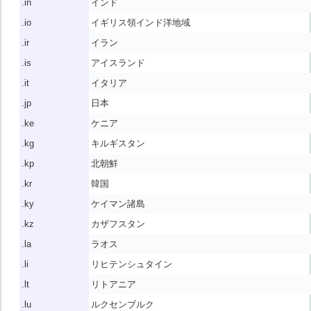
.in
インド
.io
イギリス領インド洋地域
.ir
イラン
.is
アイスランド
.it
イタリア
.jp
日本
.ke
ケニア
.kg
キルギスタン
.kp
北朝鮮
.kr
韓国
.ky
ケイマン諸島
.kz
カザフスタン
.la
ラオス
.li
リヒテンシュタイン
.lt
リトアニア
.lu
ルクセンブルク