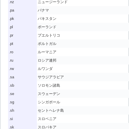
.nz
ニュージーランド
.pa
パナマ
.pk
パキスタン
.pl
ポーランド
.pr
プエルトリコ
.pt
ポルトガル
.ro
ルーマニア
.ru
ロシア連邦
.rw
ルワンダ
.sa
サウジアラビア
.sb
ソロモン諸島
.se
スウェーデン
.sg
シンガポール
.sh
セントヘレナ島
.si
スロベニア
.sk
スロバキア