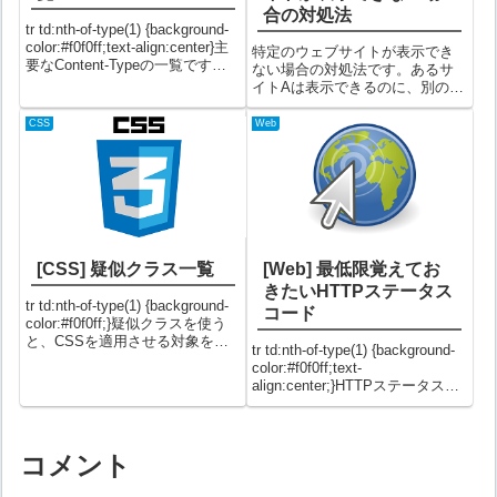
合の対処法
tr td:nth-of-type(1) {background-
color:#f0f0ff;text-align:center}主
特定のウェブサイトが表示でき
要なContent-Typeの一覧です。
ない場合の対処法です。あるサ
Content-Type一覧【text系】
イトAは表示できるのに、別のサ
text/plainテキス...
イトBが表示できないといった場
合です。※サイトA、サイトBは
CSS
Web
両方とも正常に動いている前提
です。原因一番考えられる原因
としては、設定しているDNSが
サイトB...
[CSS] 疑似クラス一覧
[Web] 最低限覚えてお
きたいHTTPステータス
tr td:nth-of-type(1) {background-
コード
color:#f0f0ff;}疑似クラスを使う
と、CSSを適用させる対象を柔
tr td:nth-of-type(1) {background-
軟に指定することができます。
color:#f0f0ff;text-
主要疑似クラス一覧主要な疑似
align:center;}HTTPステータスコ
クラス一覧です。疑似クラス説
ードはたくさんありますが、実
明使用箇所:l...
際よく使用するものは限られる
ので全部覚える必要はありませ
ん。...
コメント