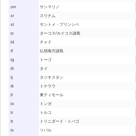
.sm
サンマリノ
.sr
スリナム
.st
サントメ・プリンシペ
.tc
ターコス/カイコス諸島
.td
チャド
.tf
仏領南方諸島
.tg
トーゴ
.th
タイ
.tj
タジキスタン
.tk
トケラウ
.tl
東ティモール
.to
トンガ
.tr
トルコ
.tt
トリニダード・トバゴ
.tv
ツバル