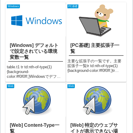
Windows
PC基礎
[Windows] デフォルト
[PC基礎] 主要拡張子一
で設定されている環境
覧
変数一覧
主要な拡張子の一覧です。主要
拡張子一覧tr td:nth-of-type(1)
table.t1 tr td:nth-of-type(1)
{background-color:#f0f0ff;}tr
{background-
td:nth-of-type(2) {background-
color:#f0f0ff;}Windowsでデフォ
color:#fffff0;text-a...
ルトで設定されている環境変数
一覧です。デフォルト環境変数
Web
Web
一覧Windows10では以下の環境
変数が設定さ...
[Web] Content-Type一
[Web] 特定のウェブサ
覧
イトが表示できない場